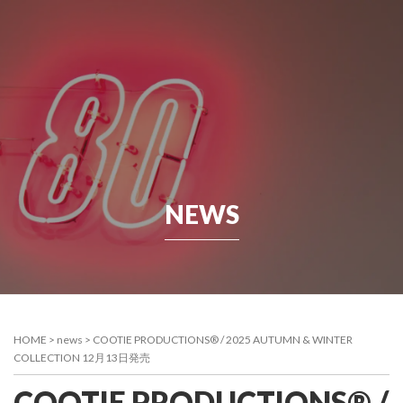
NEWS
HOME
>
news
>
COOTIE PRODUCTIONS® / 2025 AUTUMN & WINTER
COLLECTION 12月13日発売
COOTIE PRODUCTIONS® /