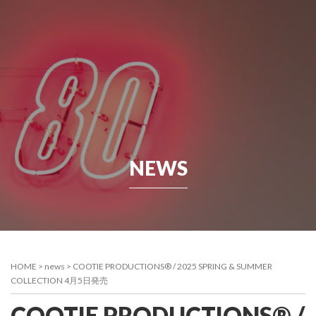
NEWS
HOME
>
news
>
COOTIE PRODUCTIONS® / 2025 SPRING & SUMMER
COLLECTION 4月5日発売
COOTIE PRODUCTIONS® /