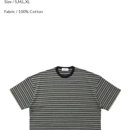
Size / S,M,L,XL
Fabric / 100% Cotton