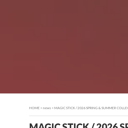
HOME
>
news
>
MAGIC STICK / 2026 SPRING & SUMMER CO
HOME
ON
MAGIC STICK / 2026