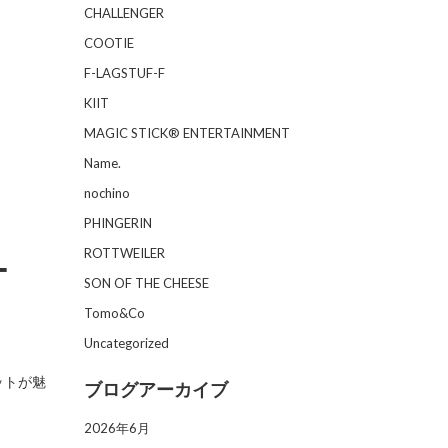
CHALLENGER
COOTIE
F-LAGSTUF-F
KIIT
MAGIC STICK® ENTERTAINMENT
Name.
nochino
PHINGERIN
ROTTWEILER
-
SON OF THE CHEESE
Tomo&Co
Uncategorized
ットが魅
ブログアーカイブ
2026年6月