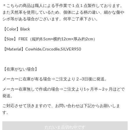
＊こちらの商品は職人による手作業で１点１点製作しております。
また天然革を使用しているため、個体による柄の違い、細かな傷や
シボ等がある場合がございます。何卒ご了承下さい。
【Color】Black
【Size】 FREE（縦約8.5cm×横約12cm×厚み約2cm）
【Material】Cowhide,Crocodile,SILVER950
【在庫がない場合】
メーカーに在庫が有る場合⇒ご注文より２~3日後に発送。
メーカー在庫無しで作成の場合⇒ご注文より1ヶ月半～2ヶ月ほどで
発送。
ご対応させて頂きますので、お問い合わせは下記からお願いしま
す。
ただいま品切れ中です