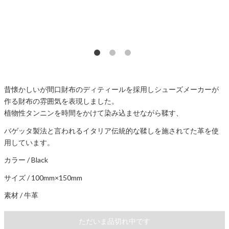
昔懐かしいが間口財布のディティールを採用しシューズメーカーが
作る財布の雰囲気を表現しました。
植物性タンニンを時間をかけて染み込ませながら鞣す、
バゲッタ製法と言われるイタリア伝統的な鞣しを施されてた革を使
用しています。
カラー / Black
サイズ / 100mm×150mm
素材 / 牛革
ただいま品切れ中です