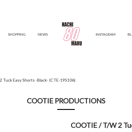
SHOPPING
NEWS
INSTAGRAM
B
 Tuck Easy Shorts -Black- (CTE-19S106)
COOTIE PRODUCTIONS
COOTIE / T/W 2 Tuc