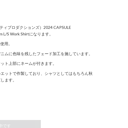
ーティプロダクションズ）2024 CAPSULE
m L/S Work Shirtになります。
を使用。
デニムに色味を残したフェード加工を施しています。
ケット上部にネームが付きます。
ルエットで作製しており、シャツとしてはもちろん秋
宝します。
中です