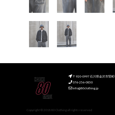
〒920-0997 石川県金沢市竪
076-256-0850
info@80clothing.jp
Copyright © 2018 80 Clothing all rights reserved