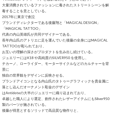
大量消費されているファッションに毒されたストリートシーンを解
毒することを意としている。
2017年に東京で創立
ブランドディレクターである後藤翔と「MAGICAL DESIGN」
「MAGICAL TATTOO」
代表の内山英雄氏が共同デザイナーである。
長年内山氏のアトリエに足を運んでいた後藤の全身にはMAGICAL
TATTOOが彫られており、
お互いの理解の深さがプロダクトを生み出し続けている。
ジュエリーにはK18 や高純度のSILVER950 を使用し、
チカーノ、ローライダー、モーターサイクルなどのカルチャーを背
景に
独自の世界観をデザインに反映させる。
ブランドアイコンとなる内山氏のタトゥーグラフィックを貴金属に
落とし込んだオーナメント彫金のデザイン
はAntidoteの大半のジュエリーに織り込まれており、
卓越した職人により選定、創作されたレザーアイテムにもSilver950
製のパーツが施されている。
後藤が得意とするソリッドで高品質な物作りと、