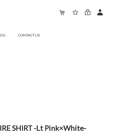
LOG
CONTACT US
IRE SHIRT -Lt Pink×White-