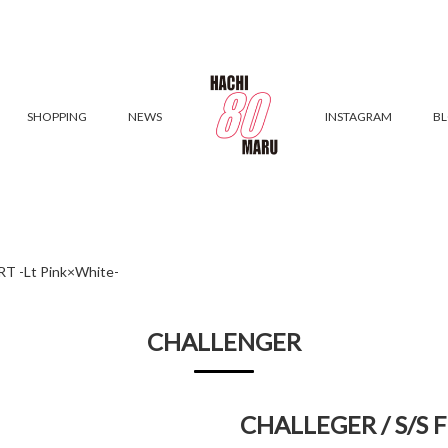
SHOPPING
NEWS
INSTAGRAM
B
RT -Lt Pink×White-
CHALLENGER
CHALLEGER / S/S F