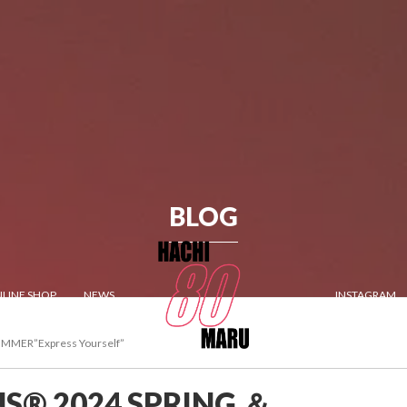
BLOG
LINE SHOP
NEWS
INSTAGRAM
MER”Express Yourself”
S® 2024 SPRING ＆