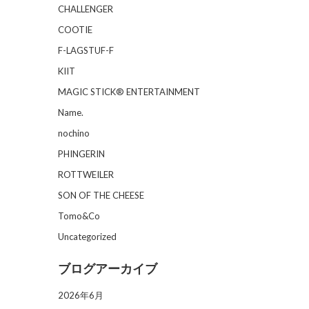
CHALLENGER
COOTIE
F-LAGSTUF-F
KIIT
MAGIC STICK® ENTERTAINMENT
Name.
nochino
PHINGERIN
ROTTWEILER
SON OF THE CHEESE
Tomo&Co
Uncategorized
ブログアーカイブ
2026年6月