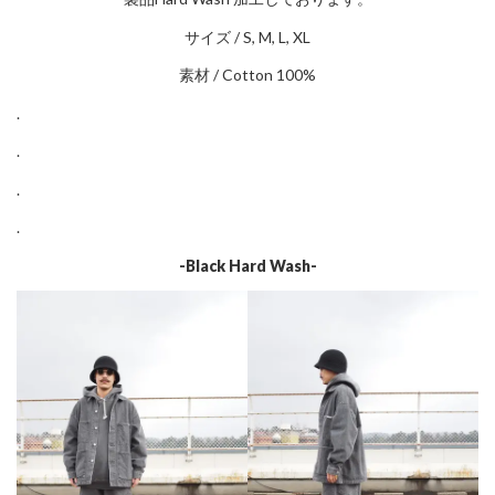
サイズ / S, M, L, XL
素材 / Cotton 100%
.
.
.
.
-Black Hard Wash-