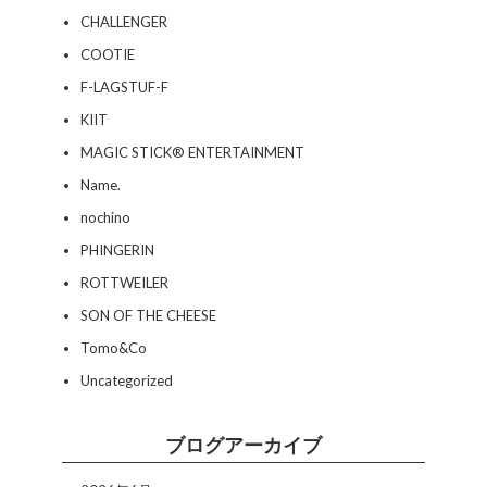
CHALLENGER
COOTIE
F-LAGSTUF-F
KIIT
MAGIC STICK® ENTERTAINMENT
Name.
nochino
PHINGERIN
ROTTWEILER
SON OF THE CHEESE
Tomo&Co
Uncategorized
ブログアーカイブ