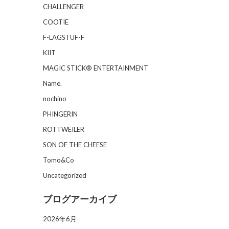
CHALLENGER
COOTIE
F-LAGSTUF-F
KIIT
MAGIC STICK® ENTERTAINMENT
Name.
nochino
PHINGERIN
ROTTWEILER
SON OF THE CHEESE
Tomo&Co
Uncategorized
ブログアーカイブ
2026年6月