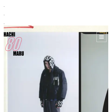
.
.
.