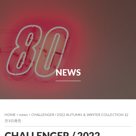
NEWS
HOME
>
news
>
CHALLENGER / 2022 AUTUMN ＆ WINTER COLLECTION 12
月3日発売
CHALLENGER / 2022