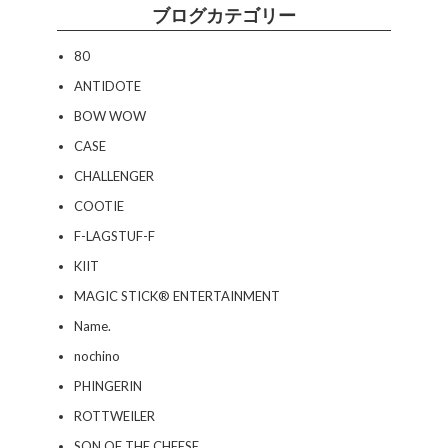
ブログカテゴリー
80
ANTIDOTE
BOW WOW
CASE
CHALLENGER
COOTIE
F-LAGSTUF-F
KIIT
MAGIC STICK® ENTERTAINMENT
Name.
nochino
PHINGERIN
ROTTWEILER
SON OF THE CHEESE