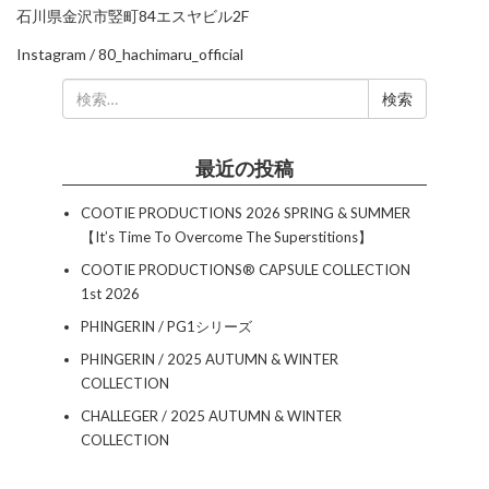
石川県金沢市竪町84エスヤビル2F
Instagram /
80_hachimaru_official
検
索:
最近の投稿
COOTIE PRODUCTIONS 2026 SPRING & SUMMER
【It’s Time To Overcome The Superstitions】
COOTIE PRODUCTIONS®︎ CAPSULE COLLECTION
1st 2026
PHINGERIN / PG1シリーズ
PHINGERIN / 2025 AUTUMN & WINTER
COLLECTION
CHALLEGER / 2025 AUTUMN & WINTER
COLLECTION