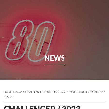
NEWS
HOME
>
news
>
CHALLENGER / 2023 SPRING & SUMMER COLLECTION 4月15
日発売
CHALLENGER / 2023