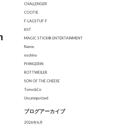
CHALLENGER
COOTIE
F-LAGSTUF-F
KIIT
h
MAGIC STICK® ENTERTAINMENT
Name.
nochino
PHINGERIN
ROTTWEILER
SON OF THE CHEESE
Tomo&Co
Uncategorized
ブログアーカイブ
2026年6月