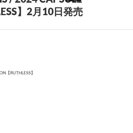
HLESS】2月10日発売
TION【RUTHLESS】