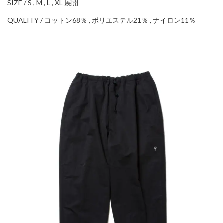
SIZE / S , M , L , XL 展開
QUALITY / コットン68％ , ポリエステル21％ , ナイロン11％