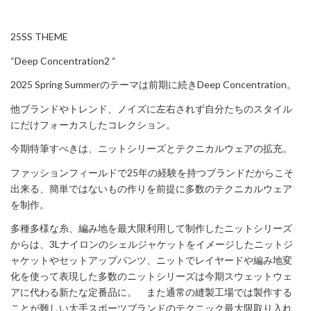
25SS THEME
“Deep Concentration2 “
2025 Spring Summerのテーマは前期に続きDeep Concentration。
他ブランドやトレンド、ノイズに左右されず自分たちのスタイル
にだけフォーカスしたコレクション。
今期特筆すべきは、ニットシリーズとテクニカルウェアの拡充。
ファッションフィールドで25年の経験を持つブランドだからこそ
出来る、簡単ではないもの作りを前提に多数のテクニカルウェア
を制作。
多種多様な糸、編み地を最大限利用して制作したニットシリーズ
からは、3Lナイロンのシェルジャケットをイメージしたニットジ
ャケットやセットアップパンツ、ニットでレイヤードや編み地変
化を使って表現した多数のニットシリーズは今期スウェットウェ
アに代わる新たな定番品に。 また通常の縫製工場では製作する
ことが難しい大手スポーツブランドのテクニック最大限取り入れ