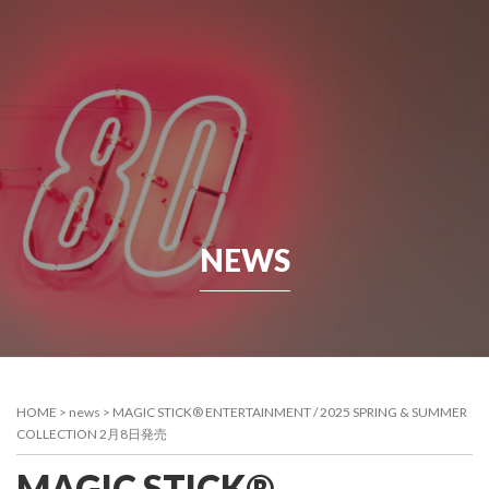
NEWS
HOME
>
news
>
MAGIC STICK® ENTERTAINMENT / 2025 SPRING & SUMMER
COLLECTION 2月8日発売
MAGIC STICK®