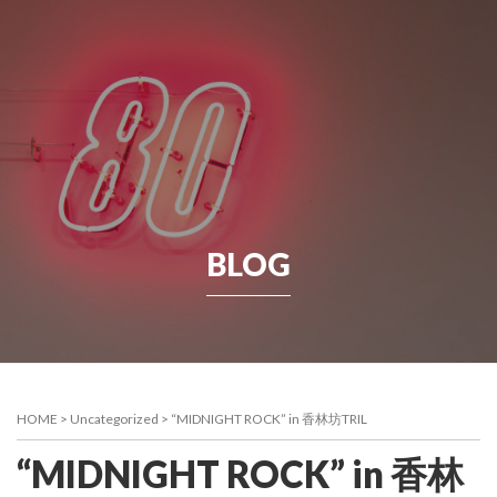
BLOG
HOME
>
Uncategorized
>
“MIDNIGHT ROCK” in 香林坊TRIL
“MIDNIGHT ROCK” in 香林