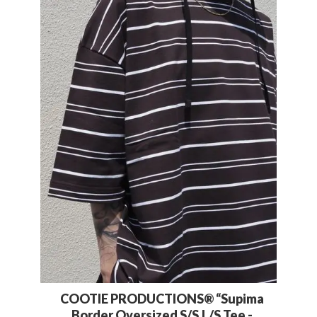
COOTIE PRODUCTIONS® “Supima
Border Oversized S/S,L/S Tee -