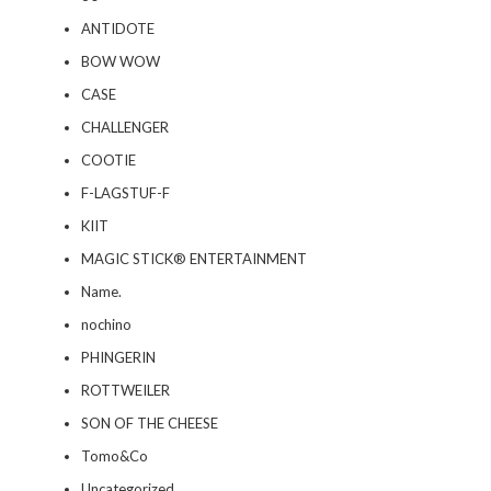
ANTIDOTE
BOW WOW
CASE
CHALLENGER
COOTIE
F-LAGSTUF-F
KIIT
MAGIC STICK® ENTERTAINMENT
Name.
nochino
PHINGERIN
ROTTWEILER
SON OF THE CHEESE
Tomo&Co
Uncategorized